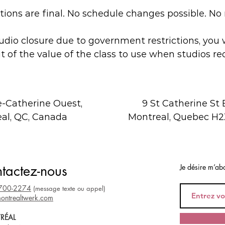
tions are final. No schedule changes possible. No 
tudio closure due to government restrictions, you w
it of the value of the class to use when studios re
Coordonnées
e-Catherine Ouest,
9 St Catherine St 
al, QC, Canada
Montreal, Quebec H2
tactez-nous
Je désire m’abo
 700-2274
(message texte ou appel)
ontrealtwerk.com
RÉAL