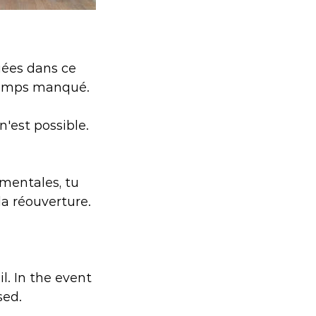
uées dans ce
e temps manqué.
'est possible.
mentales, tu
la réouverture.
il. In the event
sed.