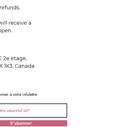
refunds.
ill receive a
open.
E 2e etage,
X 1K3, Canada
nner à votre infolettre.
S'abonner