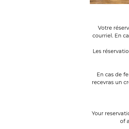
Votre réser
courriel. En c
Les réservati
En cas de fe
recevras un cr
Your reservatio
of 