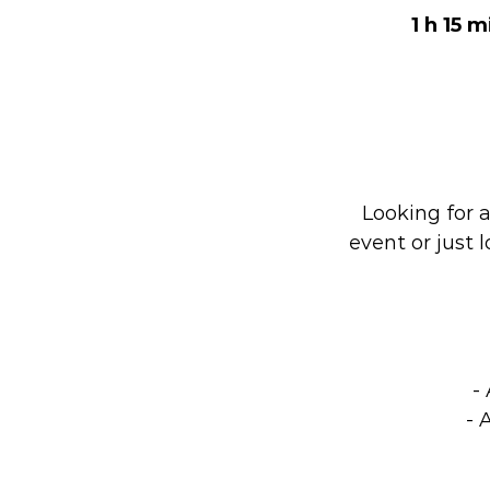
1 h 15 m
Looking for a
event or just 
-
- 