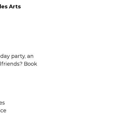
des Arts
hday party, an
rlfriends? Book
es
ice