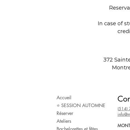
Reserva
In case of s
cred
372 Saint
Montre
Con
Accueil
⭐️ SESSION AUTOMNE
(
514
)
Réserver
info@m
Ateliers
MONT
Bachelorettes et fêtes