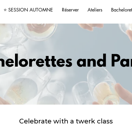
⭐️ SESSION AUTOMNE
Réserver
Ateliers
Bacheloret
elorettes and Pa
Celebrate with a twerk class
350 dollars