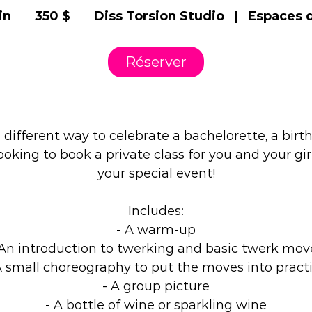
canadiens
in
1
350 $
Diss Torsion Studio
|
Espaces 
1
5
Réserver
m
i
Description du service
n
 different way to celebrate a bachelorette, a birt
looking to book a private class for you and your gi
your special event!
Includes:
- A warm-up
 An introduction to twerking and basic twerk mov
A small choreography to put the moves into pract
- A group picture
- A bottle of wine or sparkling wine