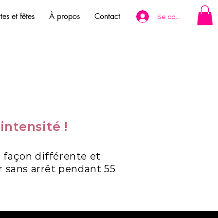
tes et fêtes
À propos
Contact
Se connecter
intensité !
 façon différente et
r sans arrêt pendant 55